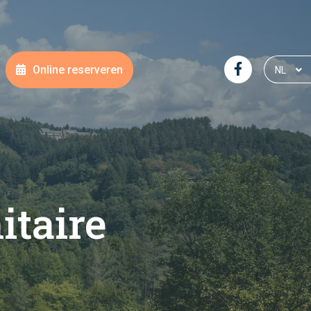
Online reserveren
NL
DE
FR
EN
itaire