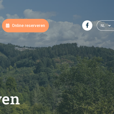
Online reserveren
NL
DE
FR
EN
ven