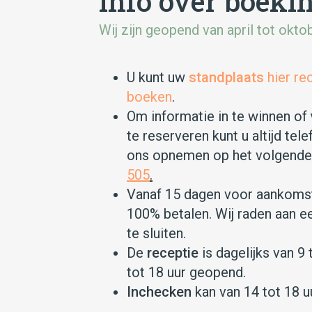
Info over boeki
Wij zijn geopend van april tot oktob
U kunt uw
standplaats
hier re
boeken
.
Om informatie in te winnen of
te reserveren kunt u altijd te
ons opnemen op het volgend
505
.
Vanaf 15 dagen voor aankomst
100% betalen. Wij raden aan e
te sluiten.
De
receptie
is dagelijks van 9 
tot 18 uur geopend.
Inchecken
kan van 14 tot 18 uu