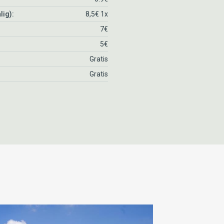
lig):
8,5€ 1x
7€
5€
Gratis
Gratis