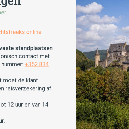
ngen
er.
chtstreeks online
vaste standplaatsen
lefonisch contact met
e nummer:
+352 834
 moet de klant
en reisverzekering af
tot 12 uur en van 14
r.