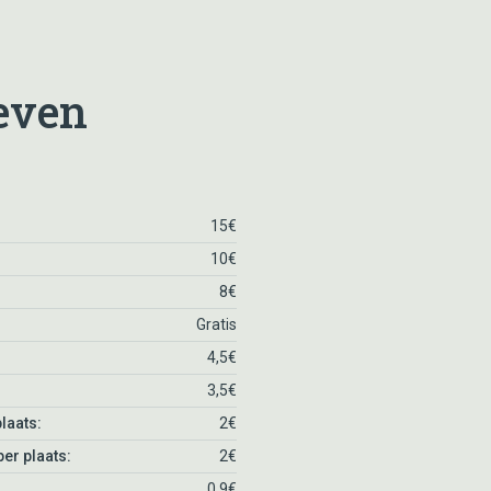
even
15€
10€
8€
Gratis
4,5€
3,5€
laats:
2€
er plaats:
2€
0.9€