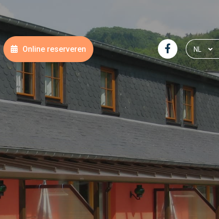
Online reserveren
NL
DE
FR
EN