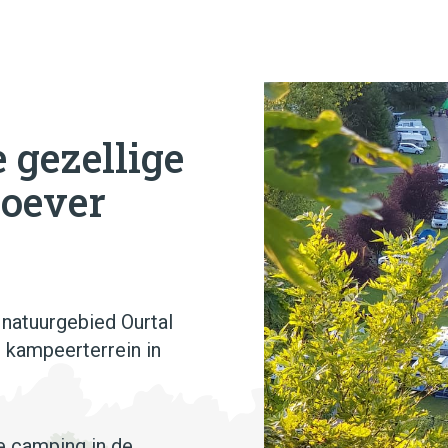
 gezellige
 oever
 natuurgebied Ourtal
s kampeerterrein in
ge camping in de