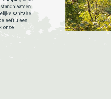
 standplaatsen
lijke sanitaire
beleeft u een
ok onze