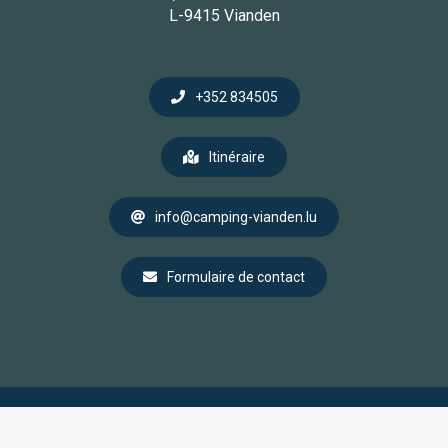
L-9415 Vianden
+352 834505
Itinéraire
info@camping-vianden.lu
Formulaire de contact
© 2021-2026 Camping de l'Our Vianden.
Mentions légales
-
Vie privée
-
CGV
.
Agence web
mum.lu